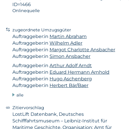
ID=1466
Onlinequelle
zugeordnete Umzugsgüter
Auftraggeber:in
Martin Abraham
Auftraggeber:in
Wilhelm Adler
Auftraggeber:in
Margot Charlotte Ansbacher
Auftraggeber:in
Simon Ansbacher
Auftraggeber:in
Arthur Adolf Arndt
Auftraggeber:in
Eduard Hermann Arnhold
Auftraggeber:in
Hugo Aschenberg
Auftraggeber:in
Herbert Bär/Baer
alle
Zitiervorschlag
LostLift Datenbank, Deutsches
Schifffahrtsmuseum – Leibniz-Institut für
Maritime Geschichte, Organisation: Amt für