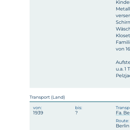
Kinder
Metall
verse
Schirm
Wäsche
Kloset
Famili
von 16
Aufst
u.a. 1
Pelzja
Transport (Land)
1939
Fa. Be
Berli