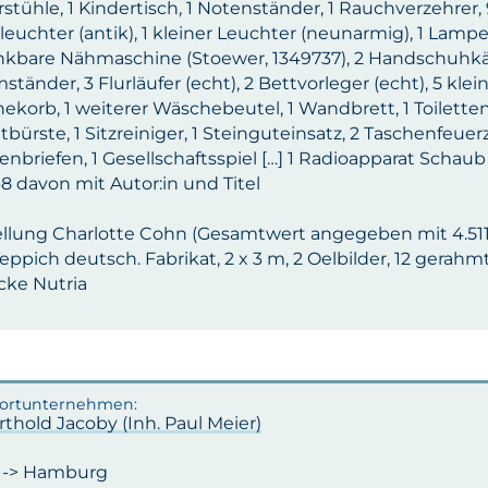
stühle, 1 Kindertisch, 1 Notenständer, 1 Rauchverzehrer, 
leuchter (antik), 1 kleiner Leuchter (neunarmig), 1 Lampe
nkbare Nähmaschine (Stoewer, 1349737), 2 Handschuhkäs
ständer, 3 Flurläufer (echt), 2 Bettvorleger (echt), 5 kl
korb, 1 weiterer Wäschebeutel, 1 Wandbrett, 1 Toilettenp
tbürste, 1 Sitzreiniger, 1 Steinguteinsatz, 2 Taschenfeue
enbriefen, 1 Gesellschaftsspiel […] 1 Radioapparat Schaub 
8 davon mit Autor:in und Titel
ellung Charlotte Cohn (Gesamtwert angegeben mit 4.51
 Teppich deutsch. Fabrikat, 2 x 3 m, 2 Oelbilder, 12 gerah
cke Nutria
rthold Jacoby (Inh. Paul Meier)
n -> Hamburg