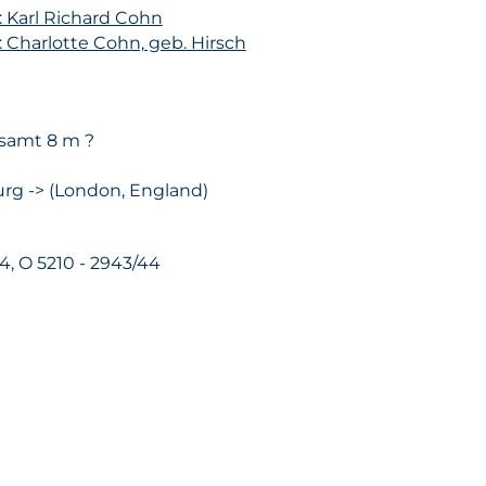
: Karl Richard Cohn
: Charlotte Cohn, geb. Hirsch
esamt 8 m ?
rg -> (London, England)
 14, O 5210 - 2943/44