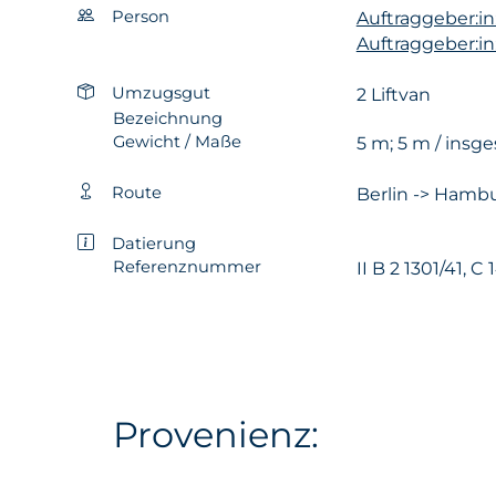
Person
Auftraggeber:in
Auftraggeber:in
Umzugsgut
2 Liftvan
Bezeichnung
Gewicht / Maße
5 m; 5 m / insg
Route
Berlin -> Hambu
Datierung
Referenznummer
II B 2 1301/41, C
Provenienz: