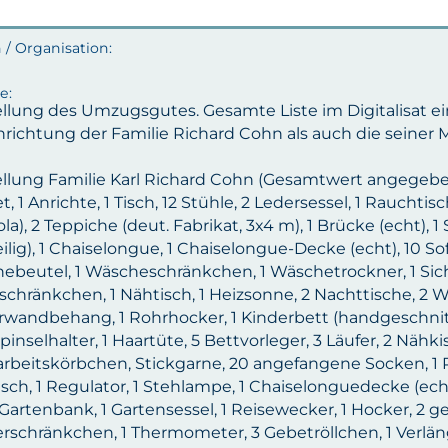
ellung des Umzugsgutes. Gesamte Liste im Digitalisat ei
nrichtung der Familie Richard Cohn als auch die seiner 
ellung Familie Karl Richard Cohn (Gesamtwert angegeben
et, 1 Anrichte, 1 Tisch, 12 Stühle, 2 Ledersessel, 1 Rauc
a), 2 Teppiche (deut. Fabrikat, 3x4 m), 1 Brücke (echt), 1
eilig), 1 Chaiselongue, 1 Chaiselongue-Decke (echt), 10 
ebeutel, 1 Wäscheschränkchen, 1 Wäschetrockner, 1 Sich
chränkchen, 1 Nähtisch, 1 Heizsonne, 2 Nachttische, 
rwandbehang, 1 Rohrhocker, 1 Kinderbett (handgeschnitz
pinselhalter, 1 Haartüte, 5 Bettvorleger, 3 Läufer, 2 Nähki
rbeitskörbchen, Stickgarne, 20 angefangene Socken, 1 Pa
sch, 1 Regulator, 1 Stehlampe, 1 Chaiselonguedecke (ech
 Gartenbank, 1 Gartensessel, 1 Reisewecker, 1 Hocker, 2 
rschränkchen, 1 Thermometer, 3 Gebetröllchen, 1 Verläng