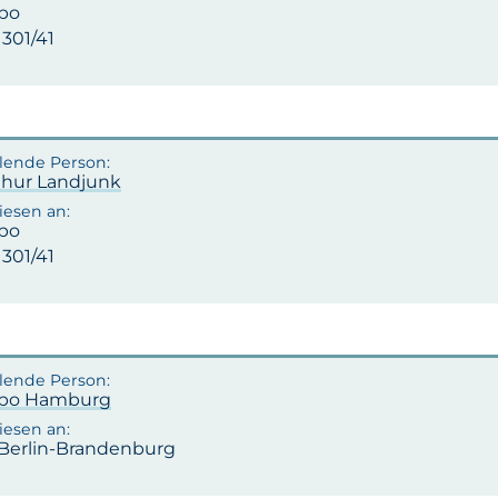
po
1301/41
rthur Landjunk
po
1301/41
apo Hamburg
 Berlin-Brandenburg