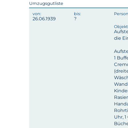
Umzugsgutliste
26.06.1939
Aufst
die Ei
Aufst
1 Buff
Cremol
(dreit
Wäsch
Wands
Kinde
Rasier
Handa
Rohrti
Uhr, 1
Büche