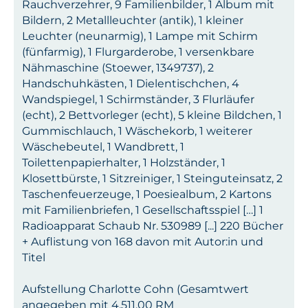
Rauchverzehrer, 9 Familienbilder, 1 Album mit
Bildern, 2 Metallleuchter (antik), 1 kleiner
Leuchter (neunarmig), 1 Lampe mit Schirm
(fünfarmig), 1 Flurgarderobe, 1 versenkbare
Nähmaschine (Stoewer, 1349737), 2
Handschuhkästen, 1 Dielentischchen, 4
Wandspiegel, 1 Schirmständer, 3 Flurläufer
(echt), 2 Bettvorleger (echt), 5 kleine Bildchen, 1
Gummischlauch, 1 Wäschekorb, 1 weiterer
Wäschebeutel, 1 Wandbrett, 1
Toilettenpapierhalter, 1 Holzständer, 1
Klosettbürste, 1 Sitzreiniger, 1 Steinguteinsatz, 2
Taschenfeuerzeuge, 1 Poesiealbum, 2 Kartons
mit Familienbriefen, 1 Gesellschaftsspiel […] 1
Radioapparat Schaub Nr. 530989 [...] 220 Bücher
+ Auflistung von 168 davon mit Autor:in und
Titel
Aufstellung Charlotte Cohn (Gesamtwert
angegeben mit 4.511,00 RM