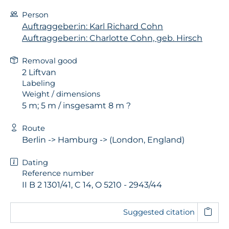
Person
Auftraggeber:in: Karl Richard Cohn
Auftraggeber:in: Charlotte Cohn, geb. Hirsch
Removal good
2 Liftvan
Labeling
Weight / dimensions
5 m; 5 m / insgesamt 8 m ?
Route
Berlin -> Hamburg -> (London, England)
Dating
Reference number
II B 2 1301/41, C 14, O 5210 - 2943/44
Suggested citation