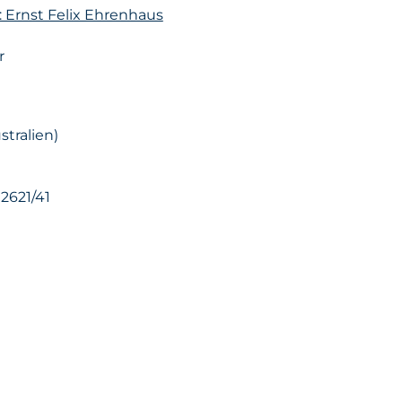
: Ernst Felix Ehrenhaus
r
tralien)
 2621/41