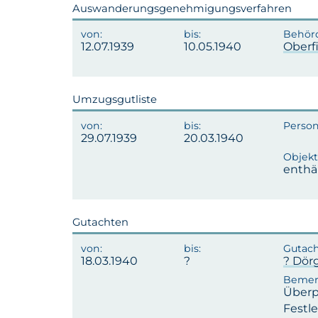
Auswanderungsgenehmigungsverfahren
12.07.1939
10.05.1940
Oberf
Umzugsgutliste
29.07.1939
20.03.1940
enthä
Gutachten
18.03.1940
? Dör
Überp
Festl