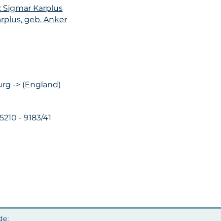
: Sigmar Karplus
arplus, geb. Anker
rg -> (England)
 5210 - 9183/41