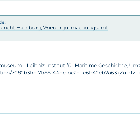
ericht Hamburg, Wiedergutmachungsamt
smuseum – Leibniz-Institut für Maritime Geschichte, Um
ection/7082b3bc-7b88-44dc-bc2c-1c6b42eb2a63 (Zuletzt ak