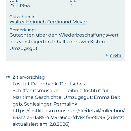
27.11.1963
Walter Heinrich Ferdinand Meyer
Gutachten über den Wiederbeschaffungswert
des versteigerten Inhalts der zwei Kisten
Umzugsgut
mehr
Zitiervorschlag
LostLift Datenbank, Deutsches
Schifffahrtsmuseum – Leibniz-Institut für
Maritime Geschichte, Umzugsgut: Emma Beit
geb. Schlesinger, Permalink:
https://lostlift.dsm.museum/de/detail/collection/
633171a4-1385-42a9-a6cd-fd784f669b96 (Zuletzt
aktualisiert am: 2.8.2026)