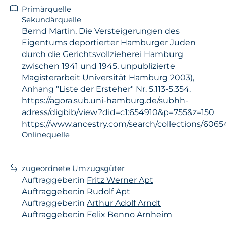
Primärquelle
Sekundärquelle
Bernd Martin, Die Versteigerungen des
Eigentums deportierter Hamburger Juden
durch die Gerichtsvollzieherei Hamburg
zwischen 1941 und 1945, unpublizierte
Magisterarbeit Universität Hamburg 2003),
Anhang "Liste der Ersteher" Nr. 5.113-5.354.
https://agora.sub.uni-hamburg.de/subhh-
adress/digbib/view?did=c1:654910&p=755&z=150
https://www.ancestry.com/search/collections/606
Onlinequelle
zugeordnete Umzugsgüter
Auftraggeber:in
Fritz Werner Apt
Auftraggeber:in
Rudolf Apt
Auftraggeber:in
Arthur Adolf Arndt
Auftraggeber:in
Felix Benno Arnheim