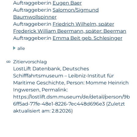
Auftraggeber:in
Eugen Baer
Auftraggeber:in
Salomon/Sigmund
Baumwollspinner
Auftraggeber:in
Friedrich Wilhelm, später
Frederick William Beermann, später: Beerman
Auftraggeber:in
Emma Beit geb. Schlesinger
alle
Zitiervorschlag
LostLift Datenbank, Deutsches
Schifffahrtsmuseum – Leibniz-Institut für
Maritime Geschichte, Person: Momme Heinrich
Ingwersen, Permalink:
https://lostlift.dsm.museum/de/detail/person/9b
6ff5ad-77fe-48e1-8226-7ec448d696e3 (Zuletzt
aktualisiert am: 2.8.2026)