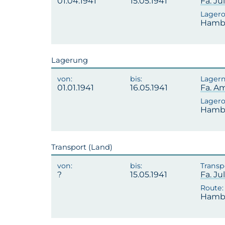
01.04.1941
15.05.1941
Fa. J
Hambu
Lagerung
01.01.1941
16.05.1941
Fa. A
Hambu
Transport (Land)
15.05.1941
Fa. J
Hambu