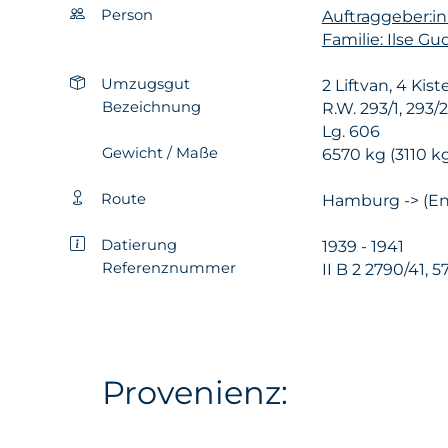
Person
Auftraggeber:in
Familie: Ilse G
Umzugsgut
2 Liftvan, 4 Kis
Bezeichnung
R.W. 293/1, 293/2
Lg. 606
Gewicht / Maße
6570 kg (3110 kg
Route
Hamburg -> (En
Datierung
1939 - 1941
Referenznummer
II B 2 2790/41, 5
Provenienz: