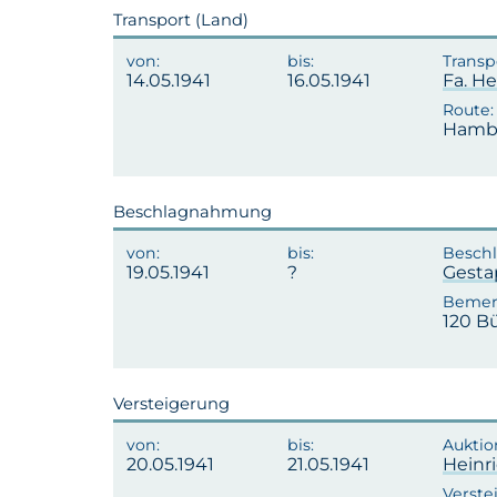
Transport (Land)
14.05.1941
16.05.1941
Fa. He
Hambu
Beschlagnahmung
19.05.1941
Gest
120 B
Versteigerung
20.05.1941
21.05.1941
Heinr