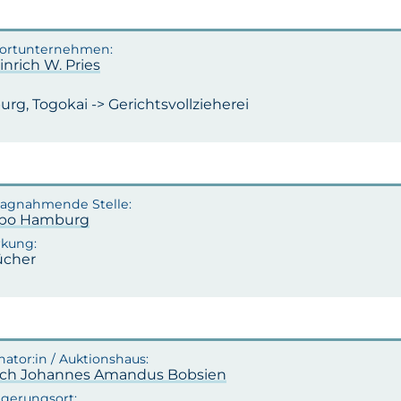
inrich W. Pries
rg, Togokai -> Gerichtsvollzieherei
apo Hamburg
ücher
ich Johannes Amandus Bobsien