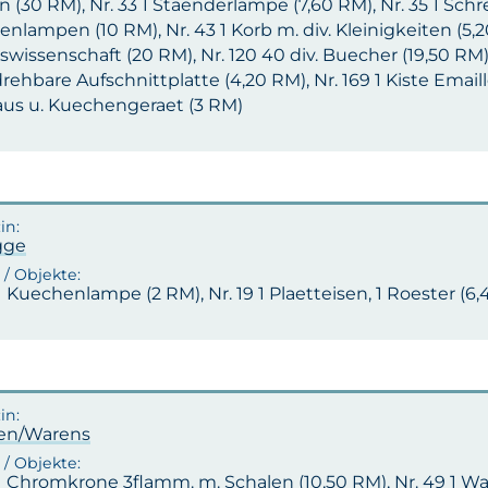
n (30 RM), Nr. 33 1 Staenderlampe (7,60 RM), Nr. 35 1 Schr
tenlampen (10 RM), Nr. 43 1 Korb m. div. Kleinigkeiten (5,20
wissenschaft (20 RM), Nr. 120 40 div. Buecher (19,50 RM); N
drehbare Aufschnittplatte (4,20 RM), Nr. 169 1 Kiste Emaill
Haus u. Kuechengeraet (3 RM)
gge
 1 Kuechenlampe (2 RM), Nr. 19 1 Plaetteisen, 1 Roester (6
en/Warens
 1 Chromkrone 3flamm. m. Schalen (10,50 RM), Nr. 49 1 Wands