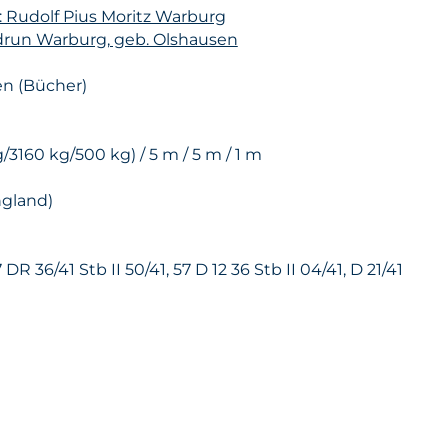
: Rudolf Pius Moritz Warburg
udrun Warburg, geb. Olshausen
ten (Bücher)
/3160 kg/500 kg) / 5 m / 5 m / 1 m
gland)
7 DR 36/41 Stb II 50/41, 57 D 12 36 Stb II 04/41, D 21/41