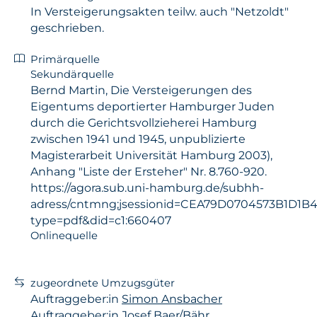
In Versteigerungsakten teilw. auch "Netzoldt"
geschrieben.
Primärquelle
Sekundärquelle
Bernd Martin, Die Versteigerungen des
Eigentums deportierter Hamburger Juden
durch die Gerichtsvollzieherei Hamburg
zwischen 1941 und 1945, unpublizierte
Magisterarbeit Universität Hamburg 2003),
Anhang "Liste der Ersteher" Nr. 8.760-920.
https://agora.sub.uni-hamburg.de/subhh-
adress/cntmng;jsessionid=CEA79D0704573B1D1B
type=pdf&did=c1:660407
Onlinequelle
zugeordnete Umzugsgüter
Auftraggeber:in
Simon Ansbacher
Auftraggeber:in
Josef Baer/Bähr