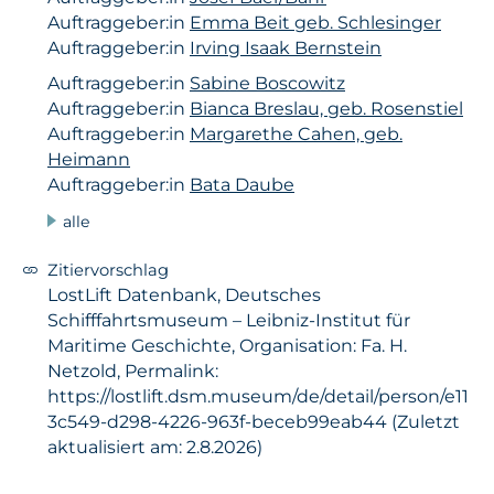
Auftraggeber:in
Emma Beit geb. Schlesinger
Auftraggeber:in
Irving Isaak Bernstein
Auftraggeber:in
Sabine Boscowitz
Auftraggeber:in
Bianca Breslau, geb. Rosenstiel
Auftraggeber:in
Margarethe Cahen, geb.
Heimann
Auftraggeber:in
Bata Daube
alle
Zitiervorschlag
LostLift Datenbank, Deutsches
Schifffahrtsmuseum – Leibniz-Institut für
Maritime Geschichte, Organisation: Fa. H.
Netzold, Permalink:
https://lostlift.dsm.museum/de/detail/person/e11
3c549-d298-4226-963f-beceb99eab44 (Zuletzt
aktualisiert am: 2.8.2026)