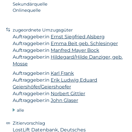
Sekundärquelle
Onlinequelle
zugeordnete Umzugsgüter
Auftraggeber:in
Ernst Siegfried Alsberg
Auftraggeber:in
Emma Beit geb. Schlesinger
Auftraggeber:in
Manfred Mayer Bock
Auftraggeber:in
Hildegard/Hilde Danziger, geb.
Mosse
Auftraggeber:in
Karl Frank
Auftraggeber:in
Erik Ludwig Eduard
Geiershöfer/Geiershoefer
Auftraggeber:in
Norbert Gittler
Auftraggeber:in
John Glaser
alle
Zitiervorschlag
LostLift Datenbank, Deutsches