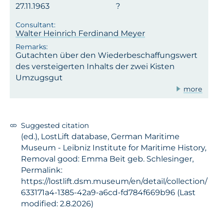
27.11.1963
Walter Heinrich Ferdinand Meyer
Gutachten über den Wiederbeschaffungswert
des versteigerten Inhalts der zwei Kisten
Umzugsgut
more
Suggested citation
(ed.), LostLift database, German Maritime
Museum - Leibniz Institute for Maritime History,
Removal good: Emma Beit geb. Schlesinger,
Permalink:
https://lostlift.dsm.museum/en/detail/collection/
633171a4-1385-42a9-a6cd-fd784f669b96 (Last
modified: 2.8.2026)