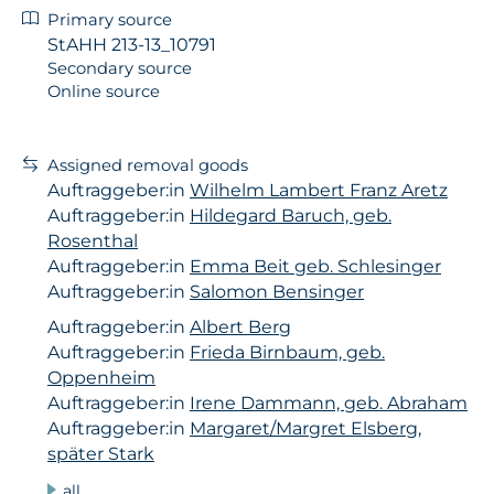
Primary source
StAHH 213-13_10791
Secondary source
Online source
Assigned removal goods
Auftraggeber:in
Wilhelm Lambert Franz Aretz
Auftraggeber:in
Hildegard Baruch, geb.
Rosenthal
Auftraggeber:in
Emma Beit geb. Schlesinger
Auftraggeber:in
Salomon Bensinger
Auftraggeber:in
Albert Berg
Auftraggeber:in
Frieda Birnbaum, geb.
Oppenheim
Auftraggeber:in
Irene Dammann, geb. Abraham
Auftraggeber:in
Margaret/Margret Elsberg,
später Stark
all