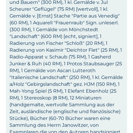
und Bauern" (300 RM), 1 kl. Gemälde v. Jul
Scheurer "Geflügel" (75 RM) [wertvoll], 1 kl.
Gemälde v. [Ernst] Stache "Partie aus Venedig"
(60 RM), 1 Aquarell "Frauenraub" Sign. unleserl.
(300 RM), 1 Gemälde von Mönchstedt
"Landschaft" (600 RM) [echt, signiert], 1
Radierung von Fischer "Schloß" (20 RM), 1
Radierung von Kasimir "Deichtor Flet" (25 RM), 1
Radio-Apparat v. Schaub (75 RM), 1 Gasherd
Junker & Ruh (40 RM), 1 Protos Staubsauger (25
RM), 1 Gemälde von Ascan Lutteroth
"Italienische Landschaft" (250 RM), 1 kl. Gemälde
a/Holz "Gebirgslandschaft" gez. HJM (150 RM), 1
Mah-Yong Spiel (5 RM), 1 Elefant Ebenholz (25
RM), 1 Stereoskop (8 RM), 12 Miniaturen
(handgemalte, wertvolle Sammlung aus der
Zeit, ausländische (englische und französische)
Stücke), Bücher (60-70 Bücher waren eine
Sammlung des Herrn Janowitzer, von
Exemplaren die von den Autoren handsigniert