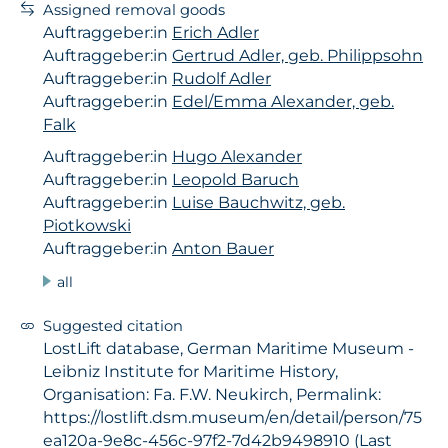
Assigned removal goods
Auftraggeber:in
Erich Adler
Auftraggeber:in
Gertrud Adler, geb. Philippsohn
Auftraggeber:in
Rudolf Adler
Auftraggeber:in
Edel/Emma Alexander, geb.
Falk
Auftraggeber:in
Hugo Alexander
Auftraggeber:in
Leopold Baruch
Auftraggeber:in
Luise Bauchwitz, geb.
Piotkowski
Auftraggeber:in
Anton Bauer
all
Suggested citation
LostLift database, German Maritime Museum -
Leibniz Institute for Maritime History,
Organisation: Fa. F.W. Neukirch, Permalink:
https://lostlift.dsm.museum/en/detail/person/75
ea120a-9e8c-456c-97f2-7d42b9498910 (Last