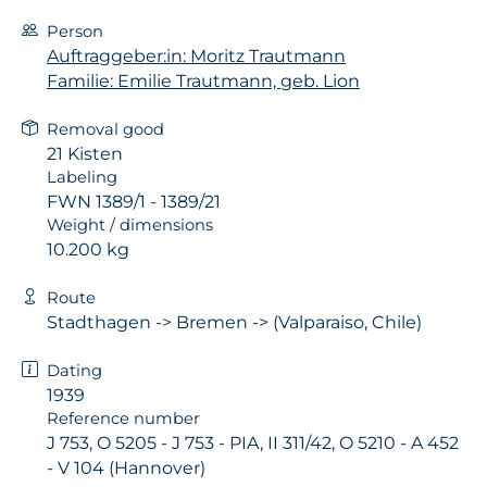
Person
Auftraggeber:in: Moritz Trautmann
Familie: Emilie Trautmann, geb. Lion
Removal good
21 Kisten
Labeling
FWN 1389/1 - 1389/21
Weight / dimensions
10.200 kg
Route
Stadthagen -> Bremen -> (Valparaiso, Chile)
Dating
1939
Reference number
J 753, O 5205 - J 753 - PIA, II 311/42, O 5210 - A 452
- V 104 (Hannover)