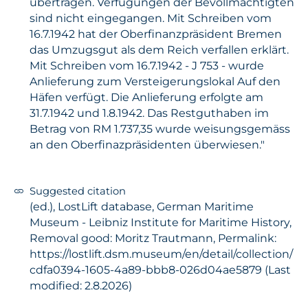
übertragen. Verfügungen der Bevollmächtigten
sind nicht eingegangen. Mit Schreiben vom
16.7.1942 hat der Oberfinanzpräsident Bremen
das Umzugsgut als dem Reich verfallen erklärt.
Mit Schreiben vom 16.7.1942 - J 753 - wurde
Anlieferung zum Versteigerungslokal Auf den
Häfen verfügt. Die Anlieferung erfolgte am
31.7.1942 und 1.8.1942. Das Restguthaben im
Betrag von RM 1.737,35 wurde weisungsgemäss
an den Oberfinazpräsidenten überwiesen."
Suggested citation
(ed.), LostLift database, German Maritime
Museum - Leibniz Institute for Maritime History,
Removal good: Moritz Trautmann, Permalink:
https://lostlift.dsm.museum/en/detail/collection/
cdfa0394-1605-4a89-bbb8-026d04ae5879 (Last
modified: 2.8.2026)