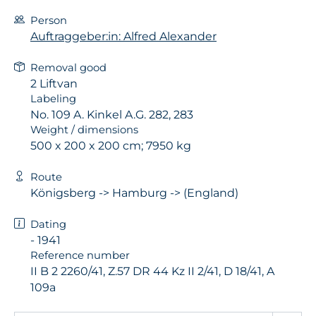
Person
Auftraggeber:in: Alfred Alexander
Removal good
2 Liftvan
Labeling
No. 109 A. Kinkel A.G. 282, 283
Weight / dimensions
500 x 200 x 200 cm; 7950 kg
Route
Königsberg -> Hamburg -> (England)
Dating
- 1941
Reference number
II B 2 2260/41, Z.57 DR 44 Kz II 2/41, D 18/41, A
109a