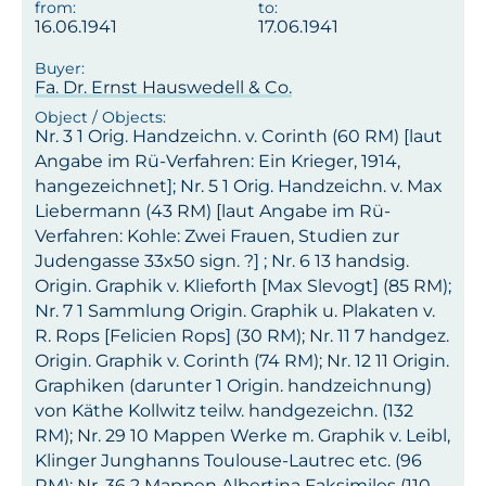
16.06.1941
17.06.1941
Fa. Dr. Ernst Hauswedell & Co.
Nr. 3 1 Orig. Handzeichn. v. Corinth (60 RM) [laut
Angabe im Rü-Verfahren: Ein Krieger, 1914,
hangezeichnet]; Nr. 5 1 Orig. Handzeichn. v. Max
Liebermann (43 RM) [laut Angabe im Rü-
Verfahren: Kohle: Zwei Frauen, Studien zur
Judengasse 33x50 sign. ?] ; Nr. 6 13 handsig.
Origin. Graphik v. Klieforth [Max Slevogt] (85 RM);
Nr. 7 1 Sammlung Origin. Graphik u. Plakaten v.
R. Rops [Felicien Rops] (30 RM); Nr. 11 7 handgez.
Origin. Graphik v. Corinth (74 RM); Nr. 12 11 Origin.
Graphiken (darunter 1 Origin. handzeichnung)
von Käthe Kollwitz teilw. handgezeichn. (132
RM); Nr. 29 10 Mappen Werke m. Graphik v. Leibl,
Klinger Junghanns Toulouse-Lautrec etc. (96
RM); Nr. 36 2 Mappen Albertina Faksimiles (110