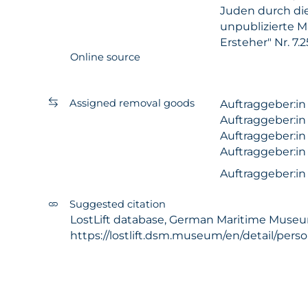
Juden durch die
unpublizierte M
Ersteher" Nr. 7.
Online source
Assigned removal goods
Auftraggeber:i
Auftraggeber:i
Auftraggeber:i
Auftraggeber:i
Auftraggeber:i
Suggested citation
LostLift database, German Maritime Museum 
https://lostlift.dsm.museum/en/detail/pers