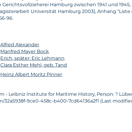
 Gerichtsvollzieherei Hamburg zwischen 1941 und 1945,
agisterarbeit Universität Hamburg 2003), Anhang "Liste
256-96.
n
Alfred Alexander
n
Manfred Mayer Bock
n
Erich, später: Eric Lehmann
n
Clara Esther Mehl, geb. Tand
n
Heinz Albert Moritz Pinner
- Leibniz Institute for Maritime History, Person: ? Lübe
on/32a5938f-9ce0-458c-b400-7cd64136a2f1 (Last modified