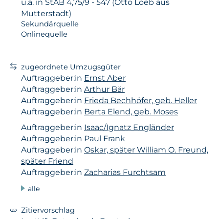
u.a. in StAB 4,75/9 - 547 (Otto Loeb aus
Mutterstadt)
Sekundärquelle
Onlinequelle
zugeordnete Umzugsgüter
Auftraggeber:in
Ernst Aber
Auftraggeber:in
Arthur Bär
Auftraggeber:in
Frieda Bechhöfer, geb. Heller
Auftraggeber:in
Berta Elend, geb. Moses
Auftraggeber:in
Isaac/Ignatz Engländer
Auftraggeber:in
Paul Frank
Auftraggeber:in
Oskar, später William O. Freund,
später Friend
Auftraggeber:in
Zacharias Furchtsam
alle
Zitiervorschlag