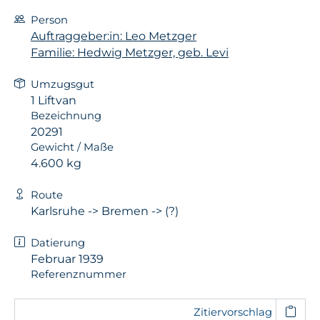
Person
Auftraggeber:in: Leo Metzger
Familie: Hedwig Metzger, geb. Levi
Umzugsgut
1 Liftvan
Bezeichnung
20291
Gewicht / Maße
4.600 kg
Route
Karlsruhe -> Bremen -> (?)
Datierung
Februar 1939
Referenznummer
Zitiervorschlag