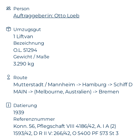
Person
Auftraggeber:in: Otto Loeb
Umzugsgut
1 Liftvan
Bezeichnung
O.L. 51294
Gewicht / Maße
3.290 kg
Route
Mutterstadt / Mannheim -> Hamburg -> Schiff D
MAIN -> (Melbourne, Australien) -> Bremen
Datierung
1939
Referenznummer
Konn. 56, Pflegschaft VIII 4186/42, A. I A (2)
1593/42, D R II V: 266/42, O 5400 PF 573 St 3