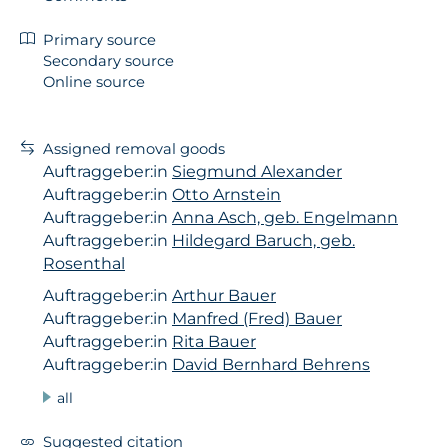
Primary source
Secondary source
Online source
Assigned removal goods
Auftraggeber:in
Siegmund Alexander
Auftraggeber:in
Otto Arnstein
Auftraggeber:in
Anna Asch, geb. Engelmann
Auftraggeber:in
Hildegard Baruch, geb.
Rosenthal
Auftraggeber:in
Arthur Bauer
Auftraggeber:in
Manfred (Fred) Bauer
Auftraggeber:in
Rita Bauer
Auftraggeber:in
David Bernhard Behrens
all
Suggested citation