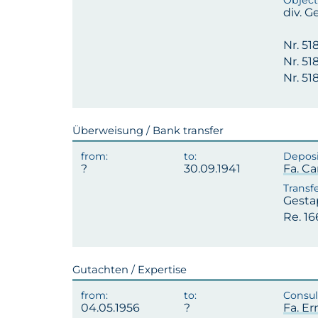
div. G
Nr. 51
Nr. 5
Nr. 51
Überweisung / Bank transfer
30.09.1941
Fa. Ca
Gesta
Re. 16
Gutachten / Expertise
04.05.1956
Fa. E