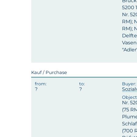
Brücke
5200 1
Nr. 52
RM); N
RM); N
Delfte
Vasen 
"Adler
Kauf / Purchase
Sozia
Nr. 52
(75 RM
Plumea
Schlaf
(700 R