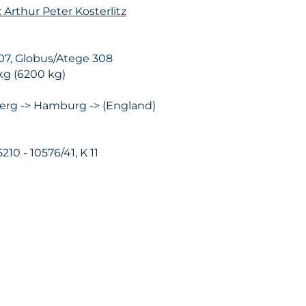
 Arthur Peter Kosterlitz
07, Globus/Atege 308
kg (6200 kg)
erg -> Hamburg -> (England)
5210 - 10576/41, K 11