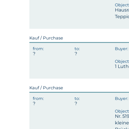
Hausr
Teppi
Kauf / Purchase
1 Luth
Kauf / Purchase
Nr. 51
kleine