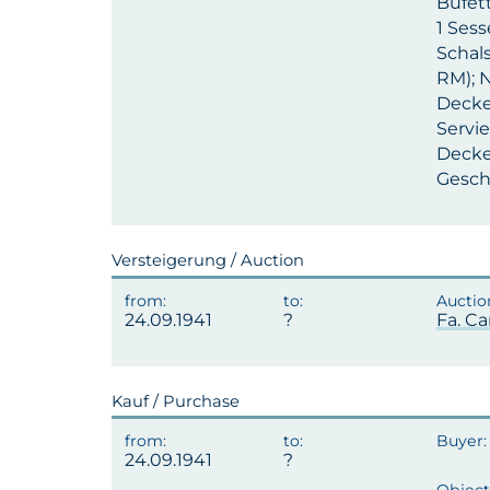
Büfet
1 Sess
Schals
RM); N
Decke 
Servie
Decken
Geschi
Versteigerung / Auction
24.09.1941
Fa. Ca
Kauf / Purchase
24.09.1941