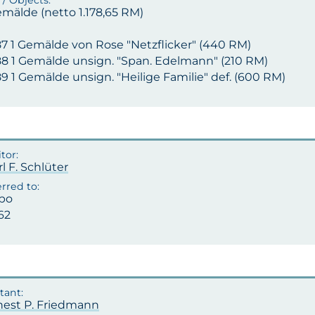
emälde (netto 1.178,65 RM)
87 1 Gemälde von Rose "Netzflicker" (440 RM)
188 1 Gemälde unsign. "Span. Edelmann" (210 RM)
89 1 Gemälde unsign. "Heilige Familie" def. (600 RM)
rl F. Schlüter
po
62
rnest P. Friedmann