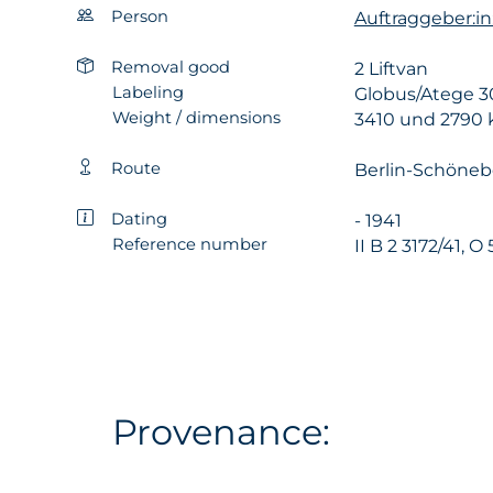
Person
Auftraggeber:in:
Removal good
2 Liftvan
Labeling
Globus/Atege 3
Weight / dimensions
3410 und 2790 
Route
Berlin-Schöneb
Dating
- 1941
Reference number
II B 2 3172/41, O 
Provenance: