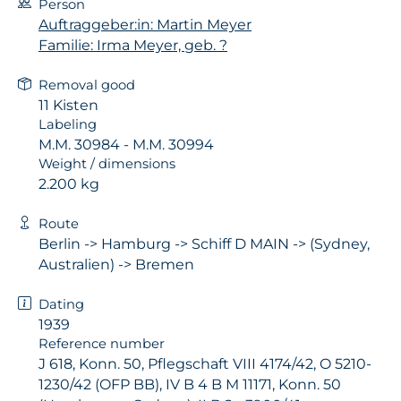
Person
Auftraggeber:in: Martin Meyer
Familie: Irma Meyer, geb. ?
Removal good
11 Kisten
Labeling
M.M. 30984 - M.M. 30994
Weight / dimensions
2.200 kg
Route
Berlin -> Hamburg -> Schiff D MAIN -> (Sydney,
Australien) -> Bremen
Dating
1939
Reference number
J 618, Konn. 50, Pflegschaft VIII 4174/42, O 5210-
1230/42 (OFP BB), IV B 4 B M 11171, Konn. 50