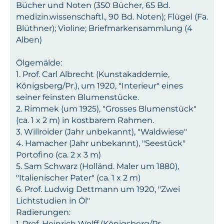
Bücher und Noten (350 Bücher, 65 Bd.
medizin.wissenschaftl., 90 Bd. Noten); Flügel (Fa.
Blüthner); Violine; Briefmarkensammlung (4
Alben)
Ölgemälde:
1. Prof. Carl Albrecht (Kunstakaddemie,
Königsberg/Pr.), um 1920, "Interieur" eines
seiner feinsten Blumenstücke.
2. Rimmek (um 1925), "Grosses Blumenstück"
(ca. 1 x 2 m) in kostbarem Rahmen.
3. Willroider (Jahr unbekannt), "Waldwiese"
4. Hamacher (Jahr unbekannt), "Seestück"
Portofino (ca. 2 x 3 m)
5. Sam Schwarz (Holländ. Maler um 1880),
"Italienischer Pater" (ca. 1 x 2 m)
6. Prof. Ludwig Dettmann um 1920, "Zwei
Lichtstudien in Öl"
Radierungen:
1. Prof. Heinrich Wolff (Königsberg/Pr.,