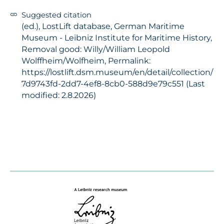
Suggested citation
(ed.), LostLift database, German Maritime
Museum - Leibniz Institute for Maritime History,
Removal good: Willy/William Leopold
Wolffheim/Wolfheim, Permalink:
https://lostlift.dsm.museum/en/detail/collection/
7d9743fd-2dd7-4ef8-8cb0-588d9e79c551 (Last
modified: 2.8.2026)