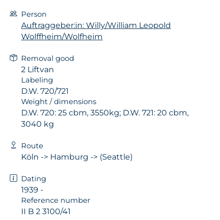
Person
Auftraggeber:in: Willy/William Leopold
Wolffheim/Wolfheim
Removal good
2 Liftvan
Labeling
D.W. 720/721
Weight / dimensions
D.W. 720: 25 cbm, 3550kg; D.W. 721: 20 cbm,
3040 kg
Route
Köln -> Hamburg -> (Seattle)
Dating
1939 -
Reference number
II B 2 3100/41