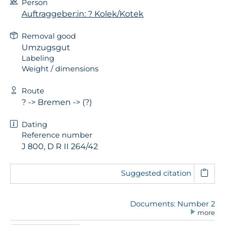
Person
Auftraggeber:in: ? Kolek/Kotek
Removal good
Umzugsgut
Labeling
Weight / dimensions
Route
? -> Bremen -> (?)
Dating
Reference number
J 800, D R II 264/42
Suggested citation
Documents: Number 2
more