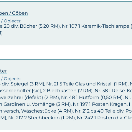
ben / Göben
ca 20 div. Bücher (5,20 RM), Nr. 107 1 Keramik-Tischlampe (22
M)
ter
 3 div. Spiegel (3 RM), Nr. 21 5 Teile Glas und Kristall (1 RM
serbehölter [sic], 2 Blechkästen (2 RM), Nr. 38 1 Reise-Koc
erzehrer (defekt) (2 RM), Nr. 48 1 Hutform (0,50 RM), Nr. 
 Gardinen u. Vorhänge (3 RM), Nr. 197 1 Posten Kragen, Hü
 versch, Wäschestücke (4 RM), Nr. 212 ca 40 Teile div. Porz
RM), Nr. 217 2 Stechbecken (1 RM), Nr. 242 1 Posten div. G