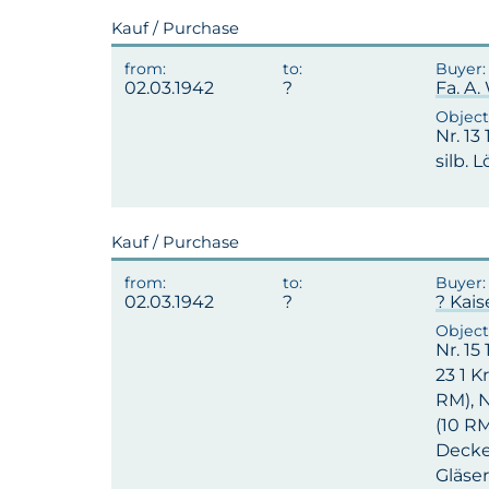
Kauf / Purchase
02.03.1942
Fa. A
Nr. 13
silb. L
Kauf / Purchase
02.03.1942
? Kaise
Nr. 15
23 1 K
RM), N
(10 RM
Decken
Gläser