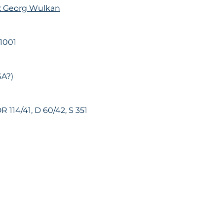
n: Georg Wulkan
1001
A?)
DR 114/41, D 60/42, S 351