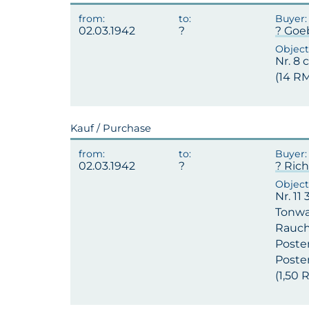
02.03.1942
? Goe
Nr. 8 
(14 R
Kauf / Purchase
02.03.1942
? Rich
Nr. 11
Tonwas
Rauchv
Posten
Posten
(1,50 