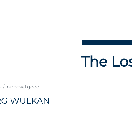
The Los
s
removal good
RG WULKAN