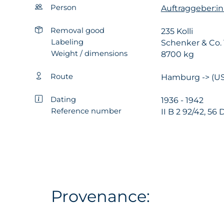
Person
Auftraggeber:i
Removal good
235 Kolli
Labeling
Schenker & Co. 
Weight / dimensions
8700 kg
Route
Hamburg -> (US
Dating
1936 - 1942
Reference number
II B 2 92/42, 56 
Provenance: