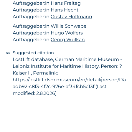
Auftraggeber:in
Hans Freitag
Auftraggeber:in
Hans Hecht
Auftraggeber:in
Gustav Hoffmann
Auftraggeber:in
Willie Schwabe
Auftraggeber:in
Hugo Wolfers
Auftraggeber:in
Georg Wulkan
Suggested citation
LostLift database, German Maritime Museum -
Leibniz Institute for Maritime History, Person: ?
Kaiser II, Permalink:
https://lostlift.dsm.museum/en/detail/person/f7a
adb92-c8f3-4f2c-976e-af34fcb5c13f (Last
modified: 2.8.2026)