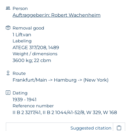
Person
Auftraggeber:in: Robert Wachenheim
Removal good
1 Liftvan
Labeling
ATEGE 317/208, 1489
Weight / dimensions
3600 kg; 22 cbm
Route
Frankfurt/Main -> Hamburg -> (New York)
Dating
1939 - 1941
Reference number
II B 2 3217/41, II B 2 1044/41-52/8, W 329, W 168
Suggested citation