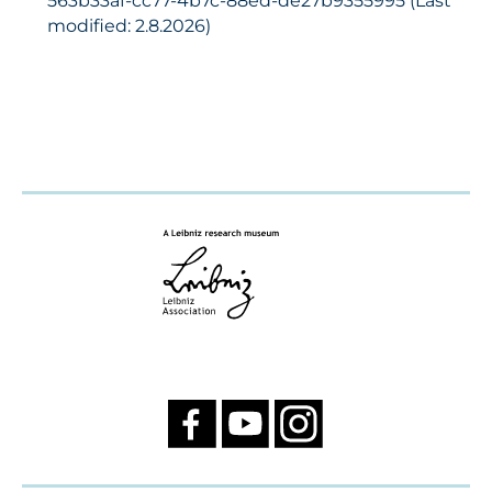
563b33af-cc77-4b7c-88ed-de27b9355995 (Last
modified: 2.8.2026)