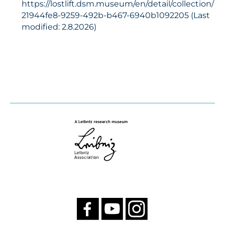
https://lostlift.dsm.museum/en/detail/collection/
21944fe8-9259-492b-b467-6940b1092205 (Last
modified: 2.8.2026)