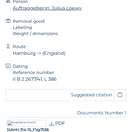
Person
Auftraggeber:in: Julius Loewy
Removal good
Labeling
Weight / dimensions
Route
Hamburg -> (England)
Dating
Reference number
II B 2 2677/41, L 386
Suggested citation
Documents: Number 1
PDF
StAHH 314-15_FVg7538