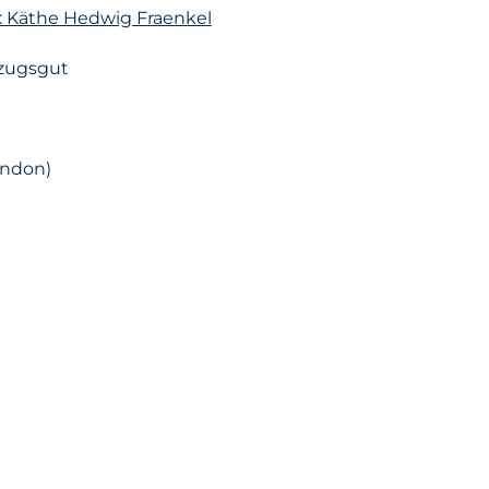
n: Käthe Hedwig Fraenkel
zugsgut
ondon)