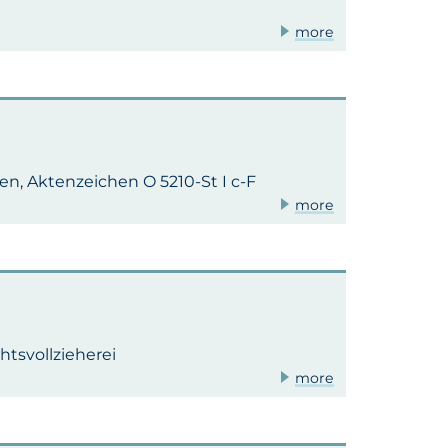
more
n, Aktenzeichen O 5210-St I c-F
more
tsvollzieherei
more