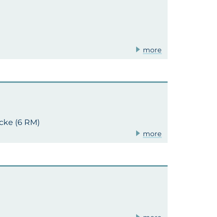
more
ocke (6 RM)
more