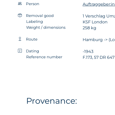
Person
Auftraggeber:i
Removal good
1 Verschlag Um
Labeling
KSF London
Weight / dimensions
258 kg
Route
Hamburg -> (L
Dating
-1943
Reference number
F.173, 57 DR 647
Provenance: