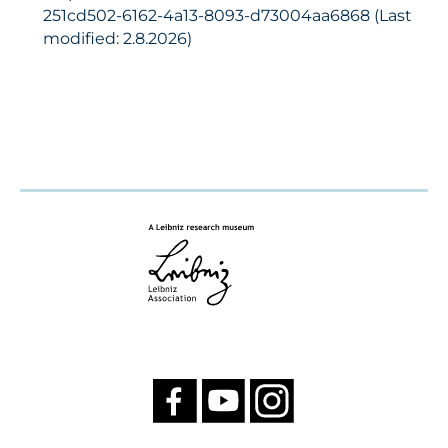
251cd502-6162-4a13-8093-d73004aa6868 (Last
modified: 2.8.2026)