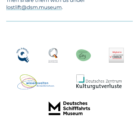
Then share them with us under
lostlift@dsm.museum
.