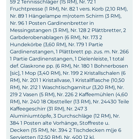
59 2 Tennisschläger (15 RM), Nr. 72 1
Fruchtpresse (1 RM), Nr. 82 1 vers. Korb (2,10 RM),
Nr. 89 1 Hängelampe m|rotem Schirm (3 RM),
Nr. 96 1 Posten Gardinenbretter in
Messingstangen (3 RM), Nr. 128 2 Plättbretter, 2
Garbderobenablagen (6 RM), Nr. 173 2
Hundekörbe (3,60 RM), Nr. 179 1 Partie
Gardinenstangen, 1 Plättbrett pp. zus. m. Nr. 266
1 Partie Gardinenstangen, 1 Dielenleiste, 1 total
def. Glaskrone pp. (6 RM), Nr. 180 1 Bohnerbosen
[sic], 1 Mop (3,40 RM), Nr. 199 2 Kristallschalen (6
RM), Nr. 201 1 Kristallvase, 1 Kristallflasche (10,50
RM), Nr. 212 1 Waschtischgarnitur (3,20 RM), Nr.
219 2 Vasen (5 RM), Nr. 226 2 Kaffeemühlen (4,60
RM), Nr. 240 18 Obstteller (13 RM), Nr. 24430 Teile
Kaffeegeschirr (31 RM), Nr. 247 3
Aluminiumtöpfe, 3 Durchschläge (12 RM), Nr.
384 1 Posten alte Vorhänge, Stoffreste u.
Decken (15 RM), Nr. 394 2 Tischdecken m|je 6
Servietten (12,50 RM), Nr. 400 12 kl.