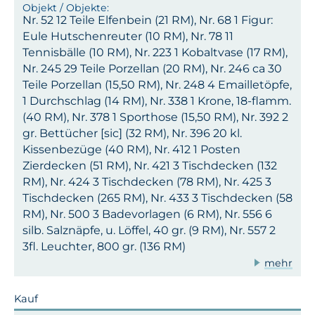
Nr. 52 12 Teile Elfenbein (21 RM), Nr. 68 1 Figur:
Eule Hutschenreuter (10 RM), Nr. 78 11
Tennisbälle (10 RM), Nr. 223 1 Kobaltvase (17 RM),
Nr. 245 29 Teile Porzellan (20 RM), Nr. 246 ca 30
Teile Porzellan (15,50 RM), Nr. 248 4 Emailletöpfe,
1 Durchschlag (14 RM), Nr. 338 1 Krone, 18-flamm.
(40 RM), Nr. 378 1 Sporthose (15,50 RM), Nr. 392 2
gr. Bettücher [sic] (32 RM), Nr. 396 20 kl.
Kissenbezüge (40 RM), Nr. 412 1 Posten
Zierdecken (51 RM), Nr. 421 3 Tischdecken (132
RM), Nr. 424 3 Tischdecken (78 RM), Nr. 425 3
Tischdecken (265 RM), Nr. 433 3 Tischdecken (58
RM), Nr. 500 3 Badevorlagen (6 RM), Nr. 556 6
silb. Salznäpfe, u. Löffel, 40 gr. (9 RM), Nr. 557 2
3fl. Leuchter, 800 gr. (136 RM)
mehr
Kauf