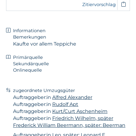
Zitiervorschlag
Informationen
Bemerkungen
Kaufte vor allem Teppiche
Primärquelle
Sekundärquelle
Onlinequelle
zugeordnete Umzugsgüter
Auftraggeber:in
Alfred Alexander
Auftraggeber:in
Rudolf Apt
Auftraggeber:in
Kurt/Curt Aschenheim
Auftraggeber:in
Friedrich Wilhelm, später
Frederick William Beermann, später: Beerman
Auftraggeber:in
Leo, später: Leonard E.