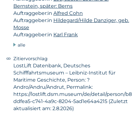
Bernstein, später: Berns
Auftraggeber:in
Alfred Cohn
Auftraggeber:in
Hildegard/Hilde Danziger, geb.
Mosse
Auftraggeber:in
Karl Frank
alle
Zitiervorschlag
LostLift Datenbank, Deutsches
Schifffahrtsmuseum – Leibniz-Institut für
Maritime Geschichte, Person: ?
Andro/Andru/Andrut, Permalink:
https://lostlift.dsm.museum/de/detail/person/b8
ddfea5-c741-4a9c-8204-5ad1e64a4215 (Zuletzt
aktualisiert am: 2.8.2026)