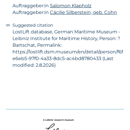
Auftraggeber:in
Salomon Klapholz
Auftraggeber:in
Cäcilie Silberstein, geb. Cohn
Suggested citation
LostLift database, German Maritime Museum -
Leibniz Institute for Maritime History, Person: ?
Bartschat, Permalink:
https://lostlift.dsm.museum/en/detail/person/f6f
e6eb5-97f0-4a33-8dc5-ac4bd8780433 (Last
modified: 2.8.2026)