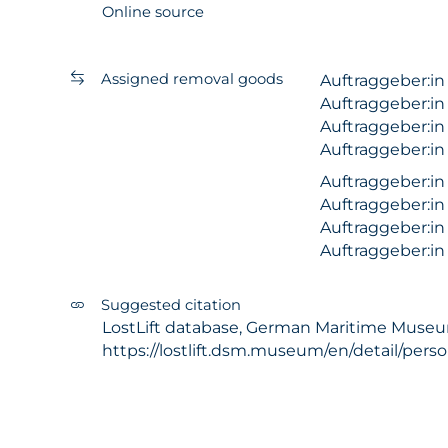
Online source
Assigned removal goods
Auftraggeber:i
Auftraggeber:i
Auftraggeber:i
Auftraggeber:i
Auftraggeber:i
Auftraggeber:i
Auftraggeber:i
Auftraggeber:i
Suggested citation
LostLift database, German Maritime Museum -
https://lostlift.dsm.museum/en/detail/pers