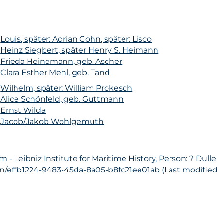
n
Louis, später: Adrian Cohn, später: Lisco
n
Heinz Siegbert, später Henry S. Heimann
n
Frieda Heinemann, geb. Ascher
n
Clara Esther Mehl, geb. Tand
n
Wilhelm, später: William Prokesch
n
Alice Schönfeld, geb. Guttmann
n
Ernst Wilda
n
Jacob/Jakob Wohlgemuth
 Leibniz Institute for Maritime History, Person: ? Dull
on/effb1224-9483-45da-8a05-b8fc21ee01ab (Last modified: