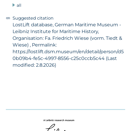
all
Suggested citation
LostLift database, German Maritime Museum -
Leibniz Institute for Maritime History,
Organisation: Fa. Friedrich Wiese (vorm. Tiedt &
Wiese) , Permalink:
https://lostlift.dsm.museum/en/detail/person/d5
0b09b4-fe5c-4997-8556-c25c0ccb5c44 (Last
modified: 2.8.2026)