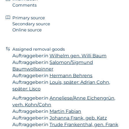
Comments
Primary source
Secondary source
Online source
Assigned removal goods
Auftraggeber:in
Wilhelm gen. Willi Baum
Auftraggeber:in
Salomon/Sigmund
Baumwollspinner
Auftraggeber:in
Hermann Behrens
Auftraggeber:in
Louis, später: Adrian Cohn,
später: Lisco
Auftraggeber:in
Anneliese/Anne Eichengrün,
verh. Kohn/Cohn
Auftraggeber:in
Martin Fabian
Auftraggeber:in
Johanna Frank, geb. Katz
Auftraggeber:in
Trude Frankenthal, gen. Frank