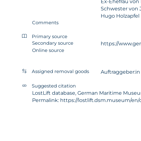
Ex-Ehefrau von 
Schwester von J
Hugo Holzapfel
Comments
Primary source
Secondary source
https://www.ge
Online source
Assigned removal goods
Auftraggeber:i
Suggested citation
LostLift database, German Maritime Museum - 
Permalink: https://lostlift.dsm.museum/en/