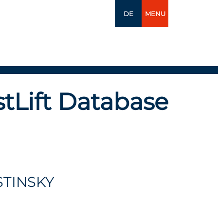
DE
MENU
tLift Database
STINSKY