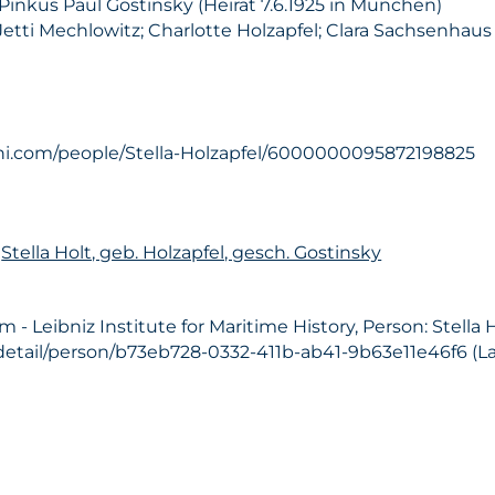
Pinkus Paul Gostinsky (Heirat 7.6.1925 in München)
etti Mechlowitz; Charlotte Holzapfel; Clara Sachsenhau
ni.com/people/Stella-Holzapfel/6000000095872198825
n
Stella Holt, geb. Holzapfel, gesch. Gostinsky
Leibniz Institute for Maritime History, Person: Stella Ho
detail/person/b73eb728-0332-411b-ab41-9b63e11e46f6 (Las