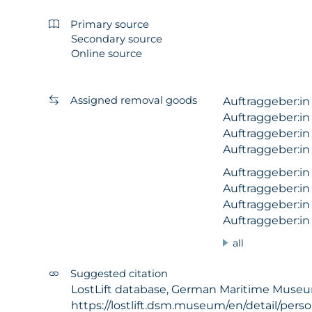
Primary source
Secondary source
Online source
Assigned removal goods
Auftraggeber:i
Auftraggeber:i
Auftraggeber:i
Auftraggeber:i
Auftraggeber:i
Auftraggeber:i
Auftraggeber:i
Auftraggeber:i
all
Suggested citation
LostLift database, German Maritime Museum 
https://lostlift.dsm.museum/en/detail/pers