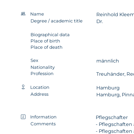
Name
Reinhold Klee
Degree / academic title
Dr.
Biographical data
Place of birth
Place of death
Sex
männlich
Nationality
Profession
Treuhänder, Re
Location
Hamburg
Address
Hamburg, Pinna
Information
Pflegschafter
Comments
- Pflegschafte
- Pflegschafte