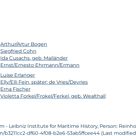
n
Arthur/Artur Bogen
n
Siegfried Cohn
n
Ida Cusachs, geb. Mailänder
n
Ernst/Ernesto Ehrmann/Ermann
n
Luise Erlanger
n
Elly/Elli Fein, später: de Vries/Devries
n
Erna Fischer
n
Violetta Forkel/Frokel/Ferkel, geb. Wealthall
- Leibniz Institute for Maritime History, Person: Reinh
on/b3211cc2-df60-4f08-b2e6-53ab5ffcee44 (Last modified: