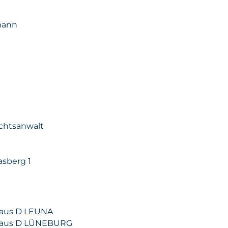
mann
chtsanwalt
sberg 1
n aus D LEUNA
n aus D LÜNEBURG