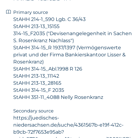
Primary source
StAHH 214-1_590 Lgb. C 36/43
StAHH 213-13_15155
314-15_F2035 ("Devisenangelegenheit in Sachen
S. Rosenkranz Nachlass")
StAHH 314-15_R 1937/1397 (Vermögenswerte
privat und der Firma Bankierskantoor Lisser &
Rosenkranz)
StAHH 314-15_Abl.1998 R 126
StAHH 213-13_11142
StAHH 213-13_28165
StAHH 314-15_F 2035
StAHH 351-11_4088 Nelly Rosenkranz
Secondary source
https://juedisches-
niedersachsen.de/suche/4361567b-e19f-412c-
b9cb-72f7653e95ab?