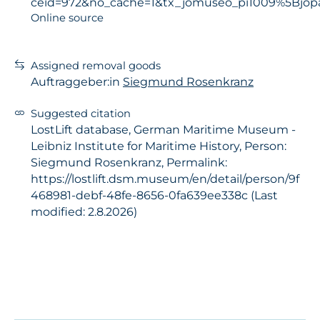
ceid=972&no_cache=1&tx_jomuseo_pi1009%5Bjop
Online source
Assigned removal goods
Auftraggeber:in
Siegmund Rosenkranz
Suggested citation
LostLift database, German Maritime Museum -
Leibniz Institute for Maritime History, Person:
Siegmund Rosenkranz, Permalink:
https://lostlift.dsm.museum/en/detail/person/9f
468981-debf-48fe-8656-0fa639ee338c (Last
modified: 2.8.2026)