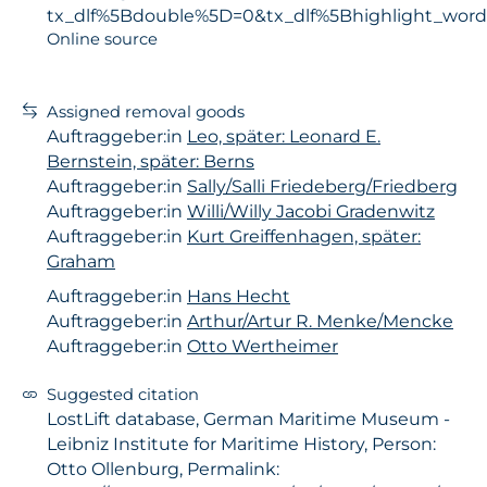
tx_dlf%5Bdouble%5D=0&tx_dlf%5Bhighlight_wor
Online source
Assigned removal goods
Auftraggeber:in
Leo, später: Leonard E.
Bernstein, später: Berns
Auftraggeber:in
Sally/Salli Friedeberg/Friedberg
Auftraggeber:in
Willi/Willy Jacobi Gradenwitz
Auftraggeber:in
Kurt Greiffenhagen, später:
Graham
Auftraggeber:in
Hans Hecht
Auftraggeber:in
Arthur/Artur R. Menke/Mencke
Auftraggeber:in
Otto Wertheimer
Suggested citation
LostLift database, German Maritime Museum -
Leibniz Institute for Maritime History, Person:
Otto Ollenburg, Permalink: