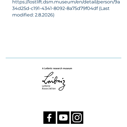
https://lostlift.dsm.museum/en/detail/person/9a
34d25d-c191-4341-8092-8a75d79f04df (Last
modified: 2.8.2026)