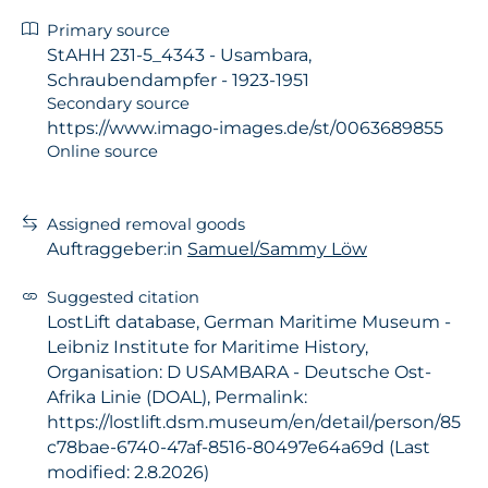
Primary source
StAHH 231-5_4343 - Usambara,
Schraubendampfer - 1923-1951
Secondary source
https://www.imago-images.de/st/0063689855
Online source
Assigned removal goods
Auftraggeber:in
Samuel/Sammy Löw
Suggested citation
LostLift database, German Maritime Museum -
Leibniz Institute for Maritime History,
Organisation: D USAMBARA - Deutsche Ost-
Afrika Linie (DOAL), Permalink:
https://lostlift.dsm.museum/en/detail/person/85
c78bae-6740-47af-8516-80497e64a69d (Last
modified: 2.8.2026)