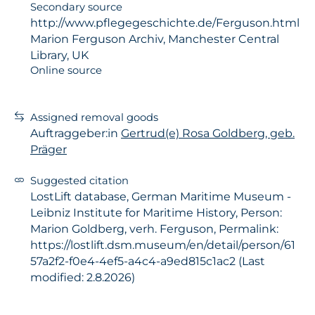
Secondary source
http://www.pflegegeschichte.de/Ferguson.html
Marion Ferguson Archiv, Manchester Central
Library, UK
Online source
Assigned removal goods
Auftraggeber:in
Gertrud(e) Rosa Goldberg, geb.
Präger
Suggested citation
LostLift database, German Maritime Museum -
Leibniz Institute for Maritime History, Person:
Marion Goldberg, verh. Ferguson, Permalink:
https://lostlift.dsm.museum/en/detail/person/61
57a2f2-f0e4-4ef5-a4c4-a9ed815c1ac2 (Last
modified: 2.8.2026)