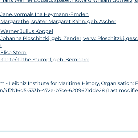
n
Hans Werner Eduard, später: Howard William Gutherz, s
n
Jane, vormals Ina Heymann-Emden
n
Margarethe, später Margaret Kahn, geb. Ascher
n
Werner Julius Koppel
n
Johanna Ploschitzki, geb. Zender, verw. Ploschitzki, gesc
e
n
Elise Stern
n
Kaete/Käthe Stumpf, geb. Bernhard
Leibniz Institute for Maritime History, Organisation: Fa.
on/4f2b16d5-533b-472e-b7ce-6209621dde28 (Last modified