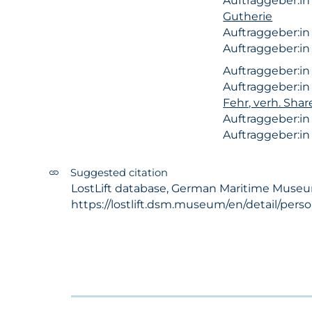
Auftraggeber:i
Gutherie
Auftraggeber:i
Auftraggeber:i
Auftraggeber:i
Auftraggeber:i
Fehr, verh. Shar
Auftraggeber:i
Auftraggeber:i
Suggested citation
LostLift database, German Maritime Museum - 
https://lostlift.dsm.museum/en/detail/pers