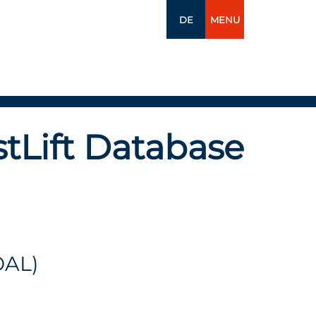
DE
MENU
tLift Database
OAL)