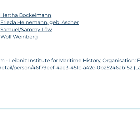
n
Hertha Bockelmann
n
Frieda Heinemann, geb. Ascher
n
Samuel/Sammy Löw
n
Wolf Weinberg
 Leibniz Institute for Maritime History, Organisation: F
detail/person/46f79eef-4ae3-451c-a42c-0b25246ab152 (Las