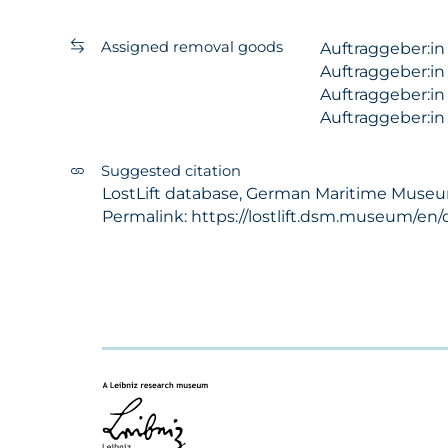
Assigned removal goods
Auftraggeber:i
Auftraggeber:i
Auftraggeber:i
Auftraggeber:i
Suggested citation
LostLift database, German Maritime Museum -
Permalink: https://lostlift.dsm.museum/en/