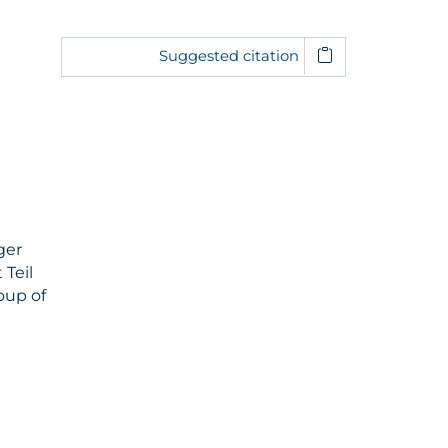
Suggested citation
ger
 Teil
oup of