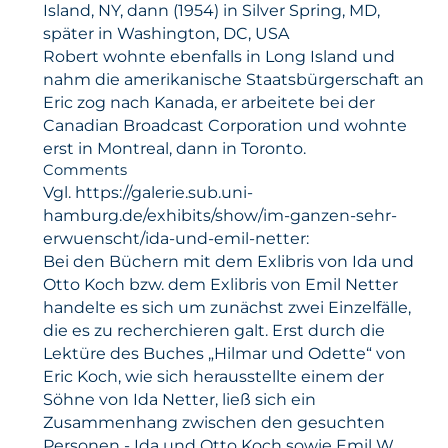
Island, NY, dann (1954) in Silver Spring, MD,
später in Washington, DC, USA
Robert wohnte ebenfalls in Long Island und
nahm die amerikanische Staatsbürgerschaft an
Eric zog nach Kanada, er arbeitete bei der
Canadian Broadcast Corporation und wohnte
erst in Montreal, dann in Toronto.
Comments
Vgl. https://galerie.sub.uni-
hamburg.de/exhibits/show/im-ganzen-sehr-
erwuenscht/ida-und-emil-netter:
Bei den Büchern mit dem Exlibris von Ida und
Otto Koch bzw. dem Exlibris von Emil Netter
handelte es sich um zunächst zwei Einzelfälle,
die es zu recherchieren galt. Erst durch die
Lektüre des Buches „Hilmar und Odette“ von
Eric Koch, wie sich herausstellte einem der
Söhne von Ida Netter, ließ sich ein
Zusammenhang zwischen den gesuchten
Personen - Ida und Otto Koch sowie Emil W.