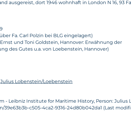
nd ausgereist, dort 1946 wohnhaft in London N 16, 93 Fa
89
über Fa. Carl Polzin bei BLG eingelagert)
 (Ernst und Toni Goldstein, Hannover: Erwähnung der
g des Gutes u.a. von Loebenstein, Hannover)
n
Julius Lobenstein/Loebenstein
- Leibniz Institute for Maritime History, Person: Julius
son/39e63b3b-c505-4ca2-9316-24d80b042da1 (Last modifie