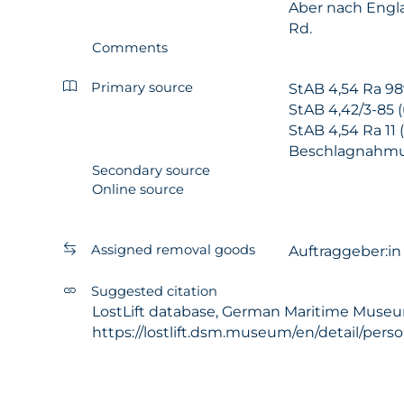
Aber nach Engla
Rd.
Comments
Primary source
StAB 4,54 Ra 9
StAB 4,42/3-85 (
StAB 4,54 Ra 11
Beschlagnahmun
Secondary source
Online source
Assigned removal goods
Auftraggeber:i
Suggested citation
LostLift database, German Maritime Museum 
https://lostlift.dsm.museum/en/detail/per