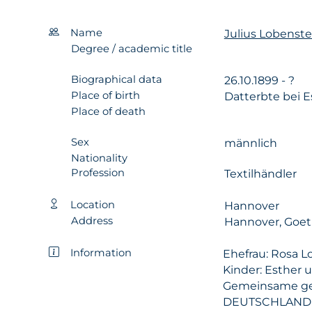
Name
Julius Lobenst
Degree / academic title
Biographical data
26.10.1899 - ?
Place of birth
Datterbte bei 
Place of death
Sex
männlich
Nationality
Profession
Textilhändler
Location
Hannover
Address
Hannover, Goeth
Information
Ehefrau: Rosa L
Kinder: Esther 
Gemeinsame ge
DEUTSCHLAND a