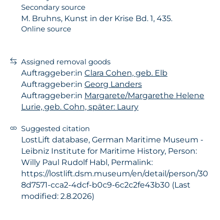
Secondary source
M. Bruhns, Kunst in der Krise Bd. 1, 435.
Online source
Assigned removal goods
Auftraggeber:in
Clara Cohen, geb. Elb
Auftraggeber:in
Georg Landers
Auftraggeber:in
Margarete/Margarethe Helene
Lurie, geb. Cohn, später: Laury
Suggested citation
LostLift database, German Maritime Museum -
Leibniz Institute for Maritime History, Person:
Willy Paul Rudolf Habl, Permalink:
https://lostlift.dsm.museum/en/detail/person/30
8d7571-cca2-4dcf-b0c9-6c2c2fe43b30 (Last
modified: 2.8.2026)