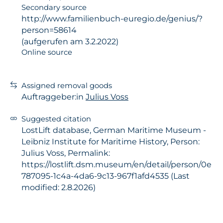
Secondary source
http://www.familienbuch-euregio.de/genius/?
person=58614
(aufgerufen am 3.2.2022)
Online source
Assigned removal goods
Auftraggeber:in
Julius Voss
Suggested citation
LostLift database, German Maritime Museum -
Leibniz Institute for Maritime History, Person:
Julius Voss, Permalink:
https://lostlift.dsm.museum/en/detail/person/0e
787095-1c4a-4da6-9c13-967f1afd4535 (Last
modified: 2.8.2026)