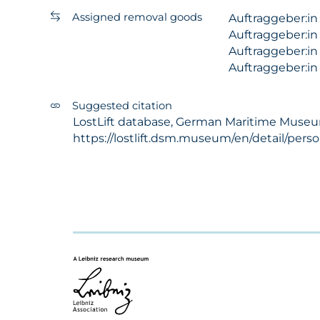
Assigned removal goods
Auftraggeber:i
Auftraggeber:i
Auftraggeber:i
Auftraggeber:i
Suggested citation
LostLift database, German Maritime Museum 
https://lostlift.dsm.museum/en/detail/per