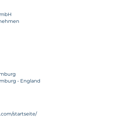
 GmbH
rnehmen
Hamburg
amburg - England
.com/startseite/