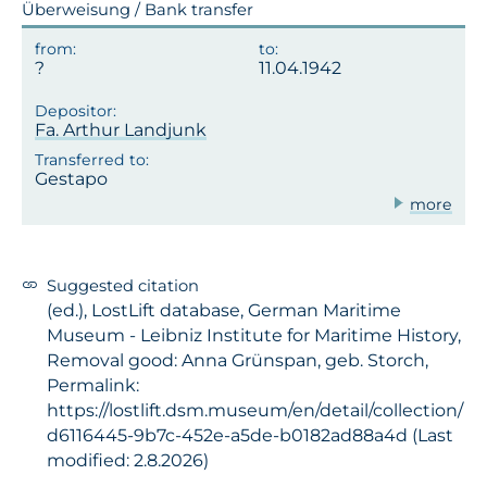
Überweisung / Bank transfer
11.04.1942
Fa. Arthur Landjunk
Gestapo
more
Suggested citation
(ed.), LostLift database, German Maritime
Museum - Leibniz Institute for Maritime History,
Removal good: Anna Grünspan, geb. Storch,
Permalink:
https://lostlift.dsm.museum/en/detail/collection/
d6116445-9b7c-452e-a5de-b0182ad88a4d (Last
modified: 2.8.2026)